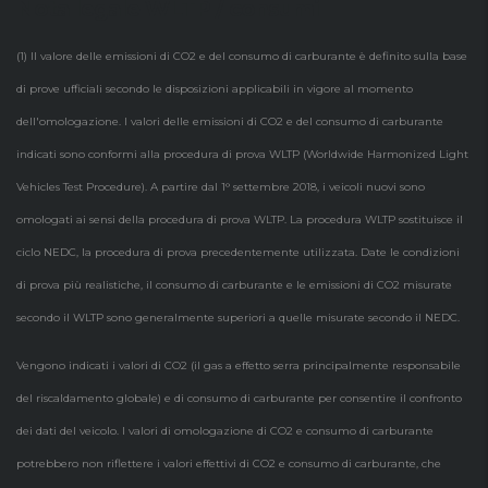
Nota legale WLTP / consumi
(1) Il valore delle emissioni di CO2 e del consumo di carburante è definito sulla base
di prove ufficiali secondo le disposizioni applicabili in vigore al momento
dell'omologazione. I valori delle emissioni di CO2 e del consumo di carburante
indicati sono conformi alla procedura di prova WLTP (Worldwide Harmonized Light
Vehicles Test Procedure). A partire dal 1° settembre 2018, i veicoli nuovi sono
omologati ai sensi della procedura di prova WLTP. La procedura WLTP sostituisce il
ciclo NEDC, la procedura di prova precedentemente utilizzata. Date le condizioni
di prova più realistiche, il consumo di carburante e le emissioni di CO2 misurate
secondo il WLTP sono generalmente superiori a quelle misurate secondo il NEDC.
Vengono indicati i valori di CO2 (il gas a effetto serra principalmente responsabile
del riscaldamento globale) e di consumo di carburante per consentire il confronto
dei dati del veicolo. I valori di omologazione di CO2 e consumo di carburante
potrebbero non riflettere i valori effettivi di CO2 e consumo di carburante, che