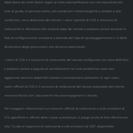
dipendono da molti fattori legati (a titolo esemplificativo ma non esaustivo) allo
stile di guida, al percorso scelto, alle condizioni meteorologiche e stradali e alle
condizioni, uso e dotazione del veicolo. I valori riportati di CO2 e consumo di
carburante si riferiscono alla versione base del veicolo e possono variare durante la
fase di configurazione successiva a seconda del tipo di equipaggiamento e / o delle
dimensioni degli pneumatici che verranno selezionati.
I valori di CO2 e il consumo di carburante del veicolo configurato non sono definitivi
e possono variare a seguito di cambiamenti nel ciclo produttivo; valori più
aggiornati saranno disponibili presso il concessionario prescelto. In ogni caso, i
valori ufficiali di CO2 e il consumo di carburante del veicolo acquistato dal cliente
verranno forniti con i documenti che accompagnano il veicolo.
Per maggiori informazioni sui consumi ufficiali di carburante e sulle emissioni di
CO₂ specifiche e ufficiali delle nuove autovetture, si prega anche di fare riferimento
alla "Guida al risparmio di carburante e alle emissioni di C02", disponibile