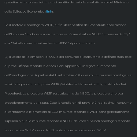
gratuitamente presso tutti i punti vendita del veicolo e sul sito web del Ministero
dello Sviluppo Economico (
link
).
Se il motore è omologato WLTP, ai fini della verifica dell'eventuale applicazione
dell'Ecotassa / Ecobonus vi invitiamo a verificare il valore NEDC "Emissioni di CO₂"
e la "Tabella consumi ed emissioni NEDC" riportati nel sito.
(2) Il valore delle emissioni di CO2 e del consumo di carburante è definito sulla base
di prove ufficiali secondo le disposizioni applicabili in vigore al momento
dell'omologazione. A partire dal 1° settembre 2018, i veicoli nuovi sono omologati ai
sensi della procedura di prova WLTP (Worldwide Harmonized Light Vehicles Test
Procedure). La procedura WLTP sostituisce il ciclo NEDC, la procedura di prova
precedentemente utilizzata. Date le condizioni di prova più realistiche, il consumo
di carburante e le emissioni di CO2 misurate secondo il WLTP sono generalmente
superiori a quelle misurate secondo il NEDC. Nel caso di veicoli omologati secondo
la normativa WLTP, i valori NEDC indicati derivano dai valori WLTP.